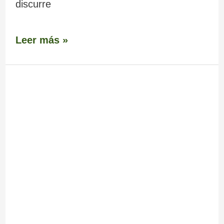
discurre
Leer más »
Castillo
de
Castro
Cavadoso
(Restos)