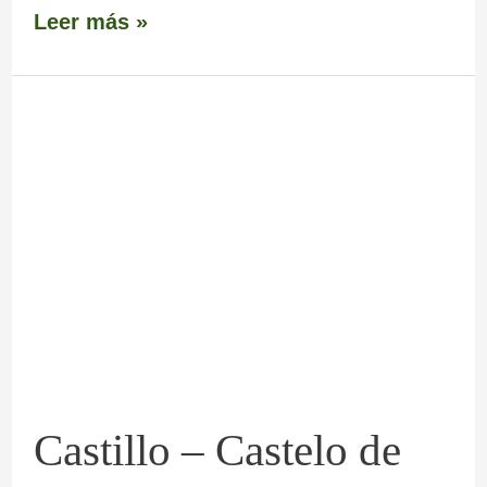
Leer más »
Castillo
–
Castelo
de
San
Román
o
Convento
Castillo – Castelo de
de