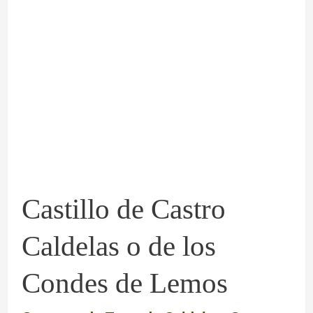
Castillo
de
Castro
Caldelas
o
de
los
Condes
Castillo de Castro
de
Lemos
Caldelas o de los
Condes de Lemos