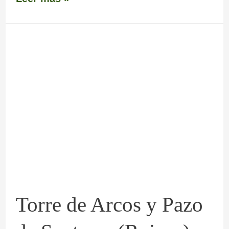
Torre
de
Arcos
y
Pazo
de
Suatorre
(Ruinas)
Torre de Arcos y Pazo