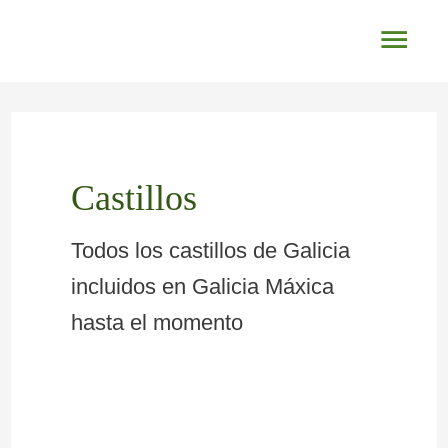
Ir
Men
al
princ
contenido
Paginación
de
entradas
Castillos
Todos los castillos de Galicia
incluidos en Galicia Máxica
hasta el momento