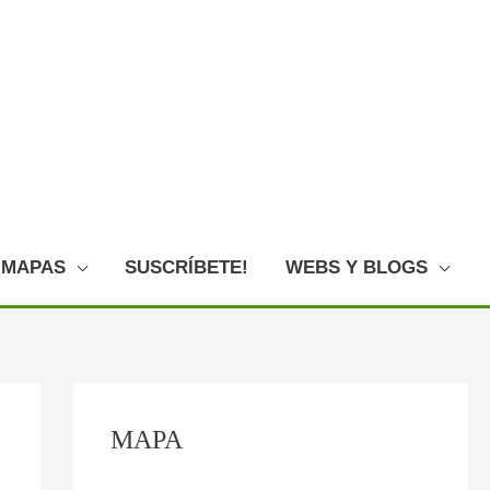
MAPAS
SUSCRÍBETE!
WEBS Y BLOGS
C
MAPA
o
n