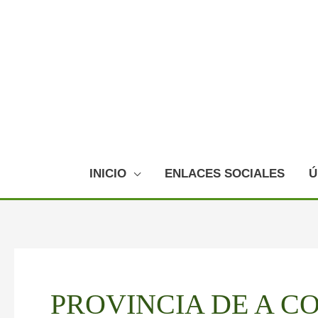
Ir
al
contenido
INICIO
ENLACES SOCIALES
Ú
Paginación
de
PROVINCIA DE A C
entradas