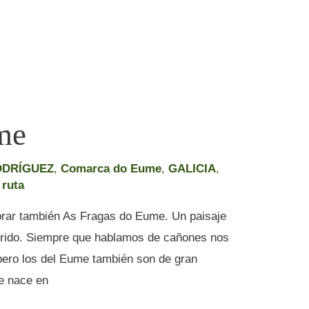
me
ODRÍGUEZ
,
Comarca do Eume
,
GALICIA
,
,
ruta
rar también As Fragas do Eume. Un paisaje
orrido. Siempre que hablamos de cañones nos
 pero los del Eume también son de gran
e nace en