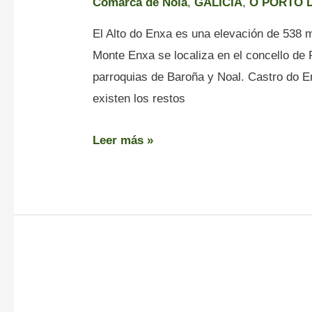
Comarca de Noia
,
GALICIA
,
O PORTO 
El Alto do Enxa es una elevación de 538 
Monte Enxa se localiza en el concello de P
parroquias de Baroña y Noal. Castro do E
existen los restos
Leer más »
Fervenza
de