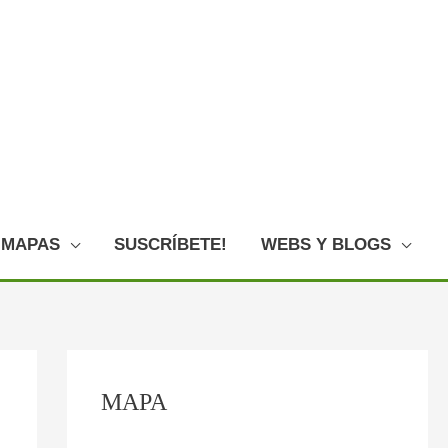
MAPAS
SUSCRÍBETE!
WEBS Y BLOGS
C
MAPA
o
n