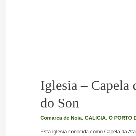
do
Son
Iglesia – Capela 
do Son
Comarca de Noia
,
GALICIA
,
O PORTO 
Esta iglesia conocida como Capela da Atala