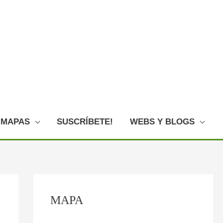
MAPAS
SUSCRÍBETE!
WEBS Y BLOGS
C
MAPA
o
n