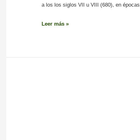
a los los siglos VII u VIII (680), en época
Leer más »
Catedral
de
Ourense