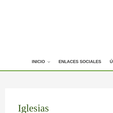
Ir
al
contenido
INICIO
ENLACES SOCIALES
Ú
Paginación
de
Iglesias
entradas