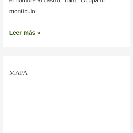
el nombre al castro, Toiriz. Ocupa un
montículo
Leer más »
C
MAPA
o
n
c
e
l