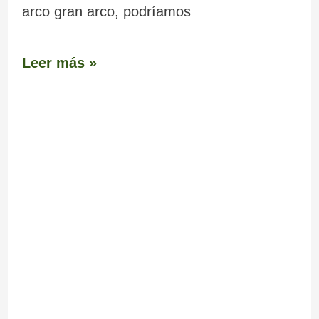
arco gran arco, podríamos
Leer más »
Cascada
–
Fervenza
de
Escuadro
o
Fervenza
de