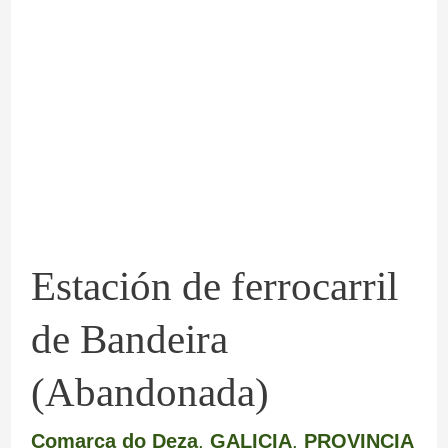
de
ferrocarril
de
Bandeira
(Abandonada)
Estación de ferrocarril
de Bandeira
(Abandonada)
Comarca do Deza
,
GALICIA
,
PROVINCIA