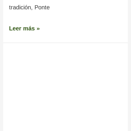
tradición, Ponte
Leer más »
Castro
de
Toiriz
en
Silleda