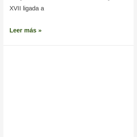
XVII ligada a
Leer más »
Puente
–
Ponte
Sopena