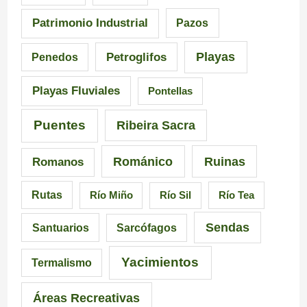
Patrimonio Industrial
Pazos
Playas
Petroglifos
Penedos
Playas Fluviales
Pontellas
Puentes
Ribeira Sacra
Románico
Ruinas
Romanos
Rutas
Río Miño
Río Sil
Río Tea
Sendas
Santuarios
Sarcófagos
Yacimientos
Termalismo
Áreas Recreativas