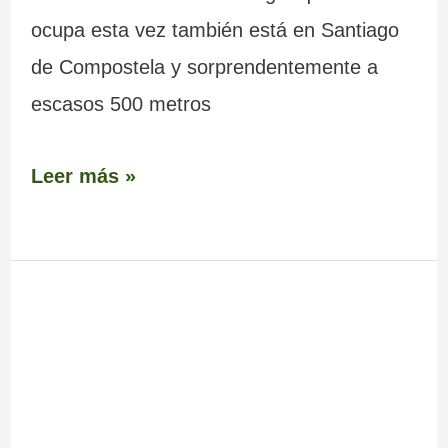
ocupa esta vez también está en Santiago
de Compostela y sorprendentemente a
escasos 500 metros
Leer más »
Catedral
de
Santiago
de