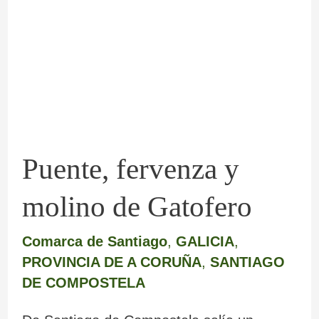
y
molino
de
Gatofero
Puente, fervenza y
molino de Gatofero
Comarca de Santiago
,
GALICIA
,
PROVINCIA DE A CORUÑA
,
SANTIAGO
DE COMPOSTELA