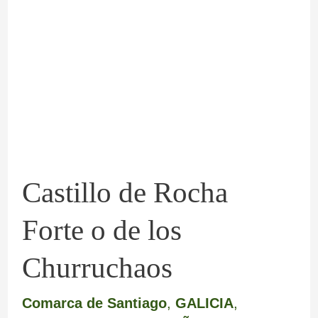
de
Rocha
Forte
o
de
los
Churruchaos
Castillo de Rocha
Forte o de los
Churruchaos
Comarca de Santiago
,
GALICIA
,