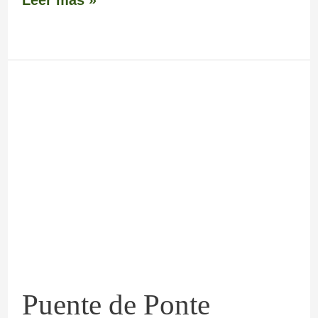
Puente
de
Ponte
Pedriña
de
Arriba
Puente de Ponte