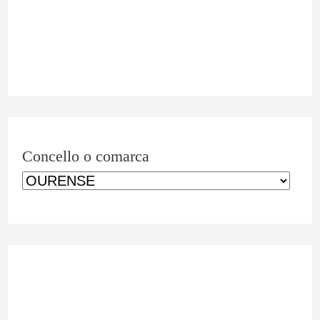
m
a
r
c
a
Concello o comarca