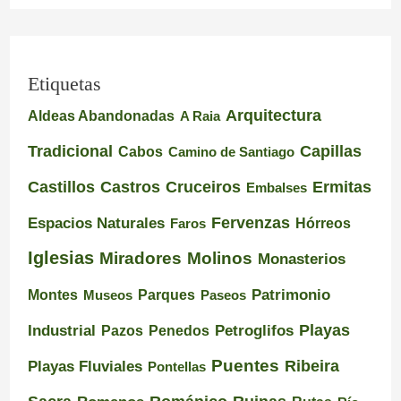
Etiquetas
Arquitectura
Aldeas Abandonadas
A Raia
Tradicional
Capillas
Cabos
Camino de Santiago
Castillos
Castros
Cruceiros
Ermitas
Embalses
Espacios Naturales
Fervenzas
Faros
Hórreos
Iglesias
Miradores
Molinos
Monasterios
Montes
Patrimonio
Museos
Parques
Paseos
Playas
Industrial
Pazos
Petroglifos
Penedos
Puentes
Ribeira
Playas Fluviales
Pontellas