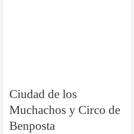
Ciudad
de
los
Muchachos
y
Circo
de
Benposta
Ciudad de los
Muchachos y Circo de
Benposta