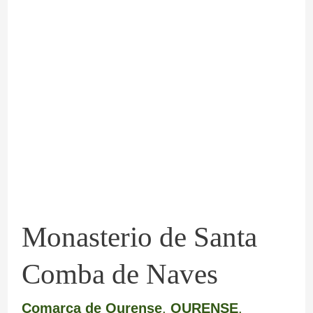
Monasterio
de
Santa
Comba
de
Naves
Monasterio de Santa
Comba de Naves
Comarca de Ourense
,
OURENSE
,