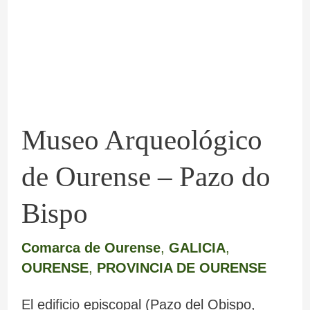
Ourense
–
Pazo
do
Bispo
Museo Arqueológico
de Ourense – Pazo do
Bispo
Comarca de Ourense
,
GALICIA
,
OURENSE
,
PROVINCIA DE OURENSE
El edificio episcopal (Pazo del Obispo,