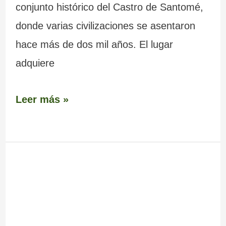
conjunto histórico del Castro de Santomé,
donde varias civilizaciones se asentaron
hace más de dos mil años. El lugar
adquiere
Leer más »
Capilla
de
los
Remedios