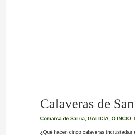
Mao
Calaveras de Sa
Comarca de Sarria
,
GALICIA
,
O INCIO
,
¿Qué hacen cinco calaveras incrustadas en