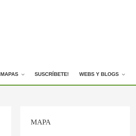
MAPAS
SUSCRÍBETE!
WEBS Y BLOGS
C
MAPA
o
n