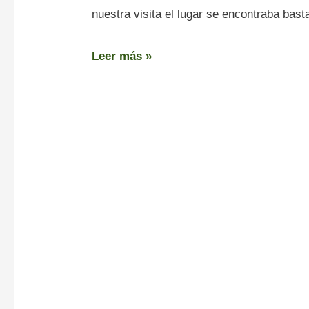
nuestra visita el lugar se encontraba bast
Leer más »
Calaveras
de
San
Salvador
do