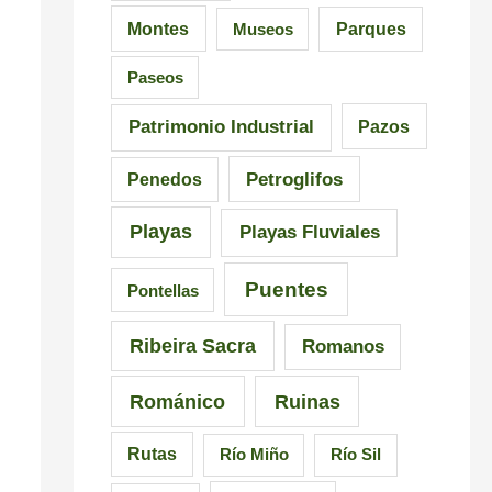
a
i
i
Montes
Museos
Parques
l
ó
a
Paseos
n
Patrimonio Industrial
Pazos
Petroglifos
Penedos
Playas
Playas Fluviales
Puentes
Pontellas
Ribeira Sacra
Romanos
Románico
Ruinas
Rutas
Río Miño
Río Sil