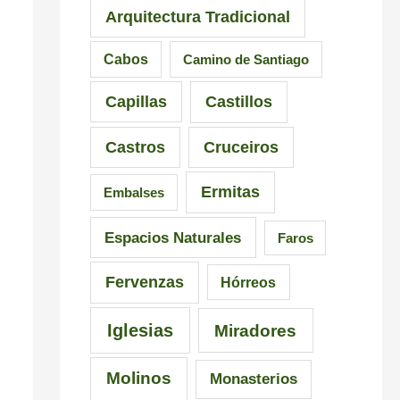
Arquitectura Tradicional
o
e
n
–
d
a
Cabos
Camino de Santiago
P
e
n
Capillas
Castillos
r
l
t
a
a
e
Castros
Cruceiros
i
I
s
Ermitas
Embalses
a
n
d
d
q
e
Espacios Naturales
Faros
e
u
G
Fervenzas
Hórreos
C
i
a
a
s
l
Iglesias
Miradores
r
i
i
Molinos
Monasterios
r
c
c