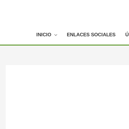
Ir
al
contenido
INICIO
ENLACES SOCIALES
Ú
Navegación
de
entradas