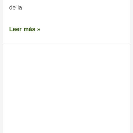
de la
Leer más »
Minas
de
Baldrei
en
Maceda