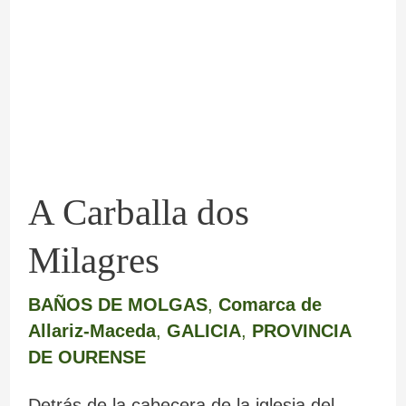
dos
Milagres
A Carballa dos
Milagres
BAÑOS DE MOLGAS
,
Comarca de
Allariz-Maceda
,
GALICIA
,
PROVINCIA
DE OURENSE
Detrás de la cabecera de la iglesia del