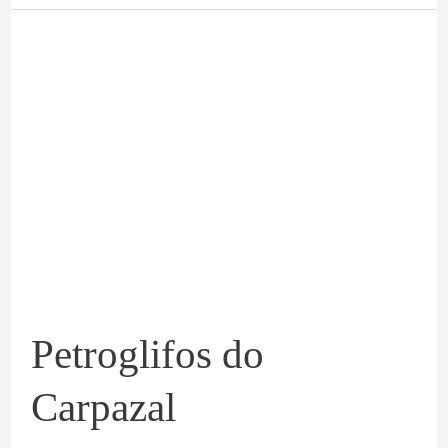
Petroglifos
do
Carpazal
Petroglifos do
Carpazal