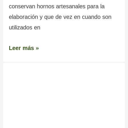
conservan hornos artesanales para la
elaboración y que de vez en cuando son
utilizados en
Leer más »
Iglesia
prerrománica
de
Santa
Eufemia