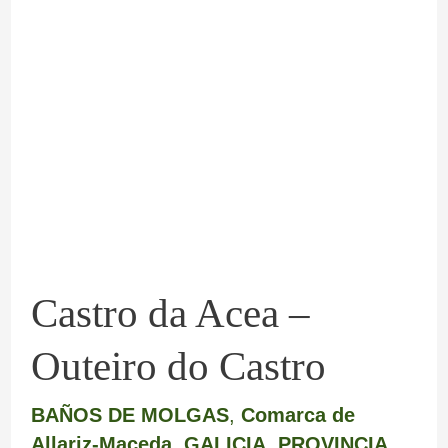
Castro
da
Acea
–
Outeiro
do
Castro
Castro da Acea –
Outeiro do Castro
BAÑOS DE MOLGAS
,
Comarca de
Allariz-Maceda
,
GALICIA
,
PROVINCIA