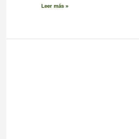
Leer más »
Castros
de
Neixón