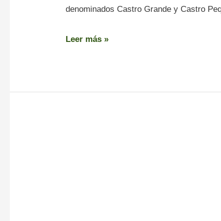
denominados Castro Grande y Castro Peq
Leer más »
Fervenza
do
Cadarnoxo