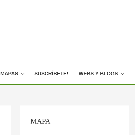
MAPAS
SUSCRÍBETE!
WEBS Y BLOGS
C
MAPA
o
n