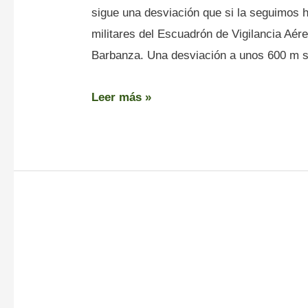
sigue una desviación que si la seguimos ha
militares del Escuadrón de Vigilancia Aér
Barbanza. Una desviación a unos 600 m se
Leer más »
San
Pedro
de
Bealo