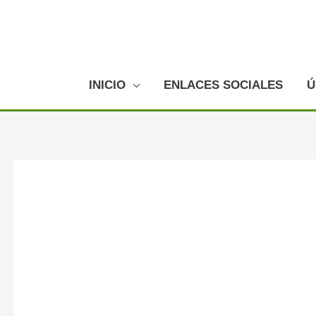
Ir
al
contenido
INICIO
ENLACES SOCIALES
Ú
Navegación
de
entradas