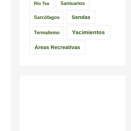
d
Santuarios
Río Tea
i
Sendas
Sarcófagos
b
Yacimientos
l
Termalismo
e
Áreas Recreativas
s