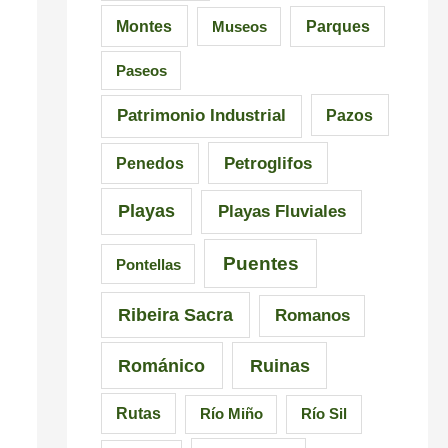
i
i
i
Montes
Museos
Parques
ó
a
c
Paseos
n
i
a
Patrimonio Industrial
Pazos
i
Petroglifos
Penedos
m
Playas
Playas Fluviales
p
r
Puentes
Pontellas
e
Ribeira Sacra
Romanos
s
c
Románico
Ruinas
i
Rutas
Río Miño
Río Sil
n