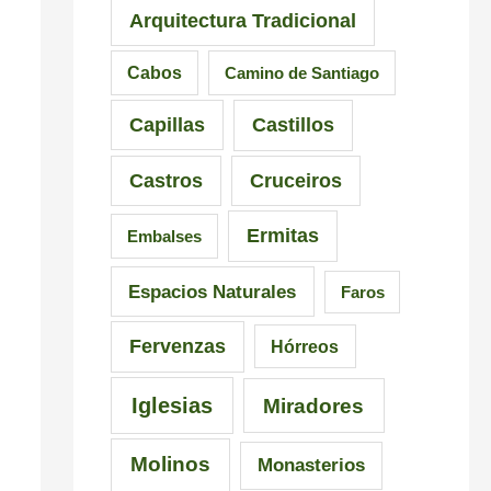
Arquitectura Tradicional
e
n
e
d
a
6
Cabos
Camino de Santiago
e
n
5
Capillas
Castillos
l
t
r
a
e
u
Castros
Cruceiros
I
s
t
Ermitas
Embalses
n
d
a
q
e
s
Espacios Naturales
Faros
u
G
e
Fervenzas
Hórreos
i
a
n
s
l
G
Iglesias
Miradores
i
i
a
Molinos
Monasterios
c
c
l