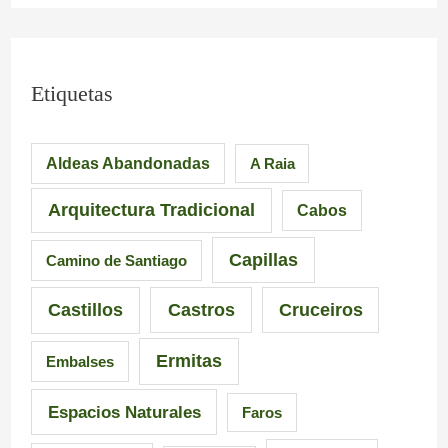
s
b
a
i
o
l
m
S
i
Etiquetas
p
i
c
Aldeas Abandonadas
A Raia
r
l
i
e
l
a
Arquitectura Tradicional
Cabos
s
e
Capillas
Camino de Santiago
i
i
Castillos
Castros
Cruceiros
o
r
Ermitas
Embalses
n
o
a
–
Espacios Naturales
Faros
n
P