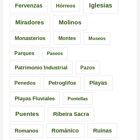
Iglesias
Fervenzas
Hórreos
t
r
Miradores
Molinos
e
a
s
i
Monasterios
Montes
Museos
d
a
Parques
Paseos
e
d
Patrimonio Industrial
Pazos
G
e
Playas
Petroglifos
Penedos
a
C
Playas Fluviales
Pontellas
l
a
i
r
Puentes
Ribeira Sacra
c
r
Románico
Ruinas
Romanos
i
a