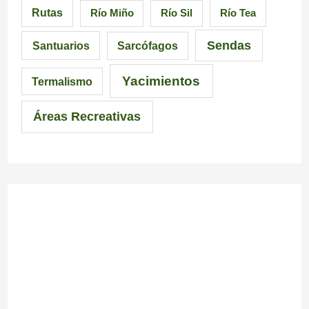
Rutas
Río Miño
Río Sil
Río Tea
a
l
Sendas
Santuarios
Sarcófagos
Yacimientos
Termalismo
Áreas Recreativas