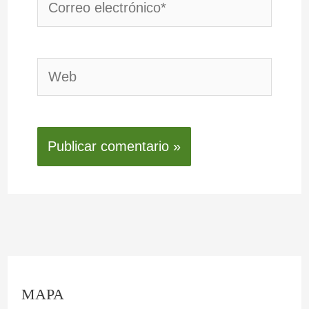
Correo
electrónico*
Web
C
:
:
:
:
:
MAPA
o
L
O
P
L
E