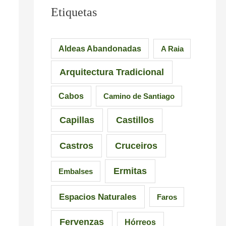
l
u
e
Etiquetas
e
e
s
i
n
i
Aldeas Abandonadas
A Raia
r
t
o
Arquitectura Tradicional
o
e
n
–
d
a
Cabos
Camino de Santiago
P
e
n
Capillas
Castillos
r
l
t
a
a
e
Castros
Cruceiros
i
I
s
Ermitas
Embalses
a
n
d
d
q
e
Espacios Naturales
Faros
e
u
G
Fervenzas
Hórreos