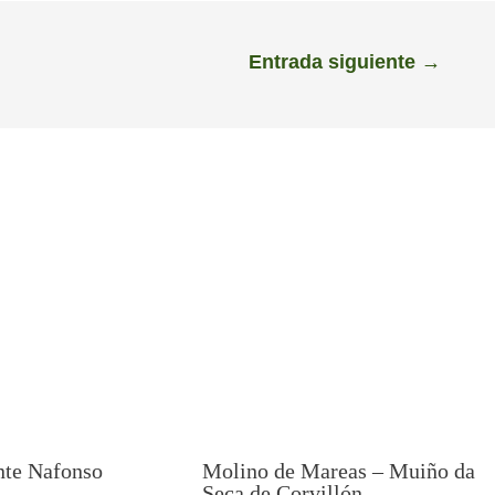
Entrada siguiente
→
nte Nafonso
Molino de Mareas – Muiño da
Seca de Corvillón