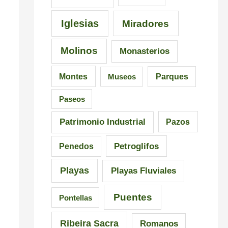
C
i
a
a
s
l
Iglesias
Miradores
r
i
i
Molinos
Monasterios
r
c
c
a
i
i
Montes
Museos
Parques
l
ó
a
Paseos
n
Patrimonio Industrial
Pazos
Petroglifos
Penedos
Playas
Playas Fluviales
Puentes
Pontellas
Ribeira Sacra
Romanos