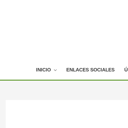
Ir
al
contenido
INICIO
ENLACES SOCIALES
Ú
Navegación
de
entradas