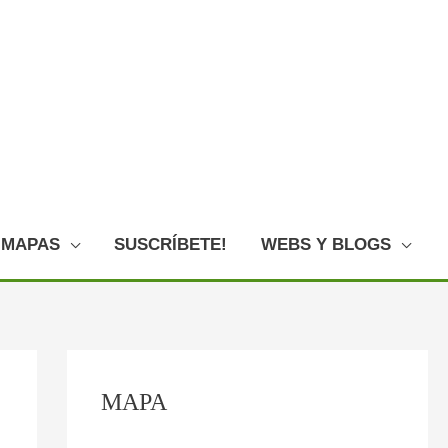
MAPAS
SUSCRÍBETE!
WEBS Y BLOGS
C
:
:
:
:
:
MAPA
o
P
F
E
L
O
n
l
o
l
o
V