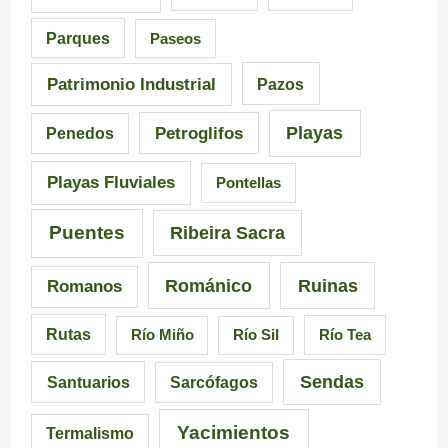
d
n
a
Parques
Paseos
e
q
s
Patrimonio Industrial
Pazos
G
u
e
Playas
Petroglifos
Penedos
a
i
n
Playas Fluviales
Pontellas
l
s
G
i
i
a
Puentes
Ribeira Sacra
c
c
l
Románico
Ruinas
Romanos
i
i
i
Rutas
Río Miño
Río Sil
Río Tea
a
ó
c
Sendas
Santuarios
Sarcófagos
n
i
a
Yacimientos
Termalismo