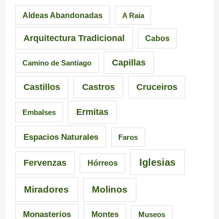
Aldeas Abandonadas
A Raia
r
F
.
e
u
M
Arquitectura Tradicional
Cabos
s
e
á
Capillas
Camino de Santiago
i
n
s
Castillos
Castros
Cruceiros
o
t
d
Ermitas
Embalses
n
e
e
a
d
6
Espacios Naturales
Faros
n
e
5
Iglesias
Fervenzas
Hórreos
t
l
r
Miradores
Molinos
e
a
u
s
I
t
Monasterios
Montes
Museos