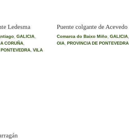
nte Ledesma
Puente colgante de Acevedo
ntiago
,
GALICIA
,
Comarca do Baixo Miño
,
GALICIA
,
 A CORUÑA
,
OIA
,
PROVINCIA DE PONTEVEDRA
E PONTEVEDRA
,
VILA
arragán