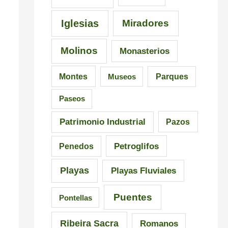
C
i
a
a
s
l
Iglesias
Miradores
r
i
i
Molinos
Monasterios
r
c
c
a
i
i
Montes
Museos
Parques
l
ó
a
Paseos
n
Patrimonio Industrial
Pazos
Petroglifos
Penedos
Playas
Playas Fluviales
Puentes
Pontellas
Ribeira Sacra
Romanos