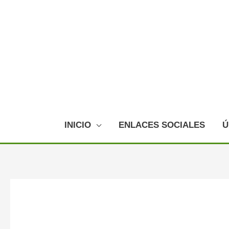
Ir
al
contenido
INICIO
ENLACES SOCIALES
Ú
Navegación
de
entradas