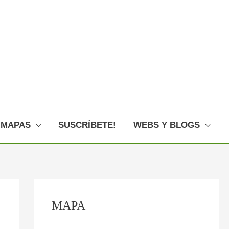
MAPAS
SUSCRÍBETE!
WEBS Y BLOGS
C
:
:
:
:
:
MAPA
o
P
F
E
L
O
n
l
o
l
o
V