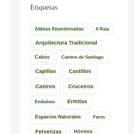
l
u
e
Etiquetas
e
e
s
i
n
i
Aldeas Abandonadas
A Raia
r
t
o
Arquitectura Tradicional
o
e
n
–
d
a
Cabos
Camino de Santiago
P
e
n
Capillas
Castillos
r
l
t
a
a
e
Castros
Cruceiros
i
I
s
Ermitas
Embalses
a
n
d
d
q
e
Espacios Naturales
Faros
e
u
G
Fervenzas
Hórreos