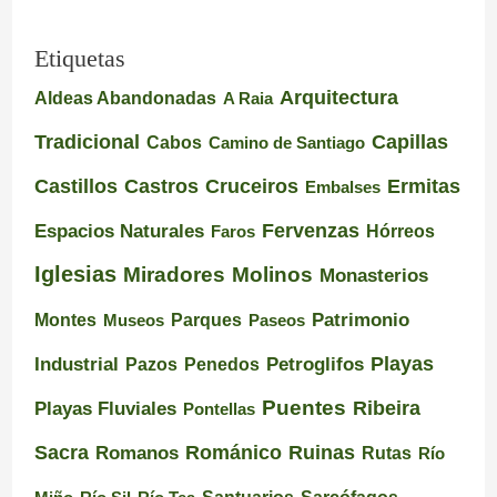
Etiquetas
Arquitectura
Aldeas Abandonadas
A Raia
Tradicional
Capillas
Cabos
Camino de Santiago
Castillos
Castros
Cruceiros
Ermitas
Embalses
Espacios Naturales
Fervenzas
Faros
Hórreos
Iglesias
Miradores
Molinos
Monasterios
Montes
Patrimonio
Museos
Parques
Paseos
Playas
Industrial
Pazos
Petroglifos
Penedos
Puentes
Ribeira
Playas Fluviales
Pontellas
Románico
Ruinas
Sacra
Romanos
Rutas
Río
Santuarios