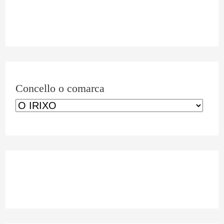
a
r
c
a
Concello o comarca