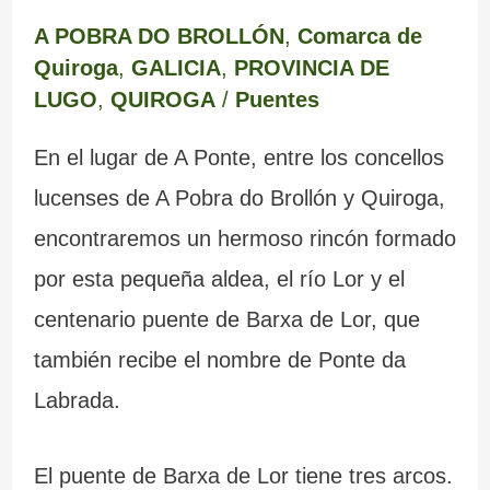
m
e
a
c
e
e
A POBRA DO BROLLÓN
,
Comarca de
a
r
b
r
s
m
Quiroga
,
GALICIA
,
PROVINCIA DE
r
e
a
i
c
o
LUGO
,
QUIROGA
/
Puentes
c
d
n
s
u
y
En el lugar de A Ponte, entre los concellos
a
e
d
t
l
s
lucenses de A Pobra do Brollón y Quiroga,
L
o
a
t
u
encontraremos un hermoso rincón formado
u
n
l
u
s
por esta pequeña aldea, el río Lor y el
g
a
e
r
b
centenario puente de Barxa de Lor, que
también recibe el nombre de Ponte da
o
d
s
a
u
Labrada.
o
d
s
z
s
e
d
o
El puente de Barxa de Lor tiene tres arcos.