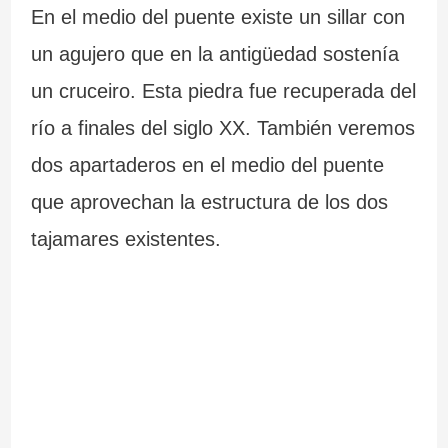
En el medio del puente existe un sillar con
a
–
un agujero que en la antigüedad sostenía
n
P
un cruceiro. Esta piedra fue recuperada del
t
r
río a finales del siglo XX. También veremos
e
a
dos apartaderos en el medio del puente
s
i
que aprovechan la estructura de los dos
d
a
tajamares existentes.
e
d
G
e
a
C
l
a
i
r