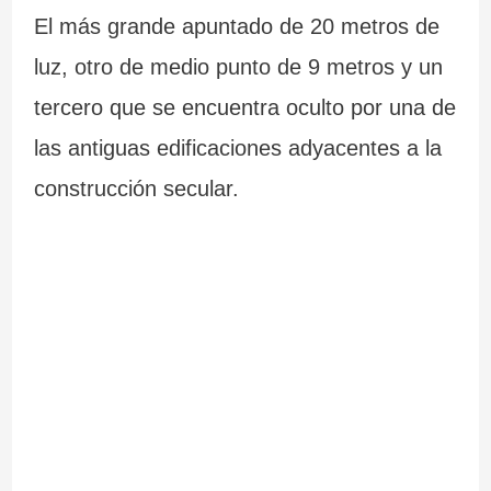
m
C
e
s
El más grande apuntado de 20 metros de
á
a
G
luz, otro de medio punto de 9 metros y un
s
b
a
tercero que se encuentra oculto por una de
i
o
l
las antiguas edificaciones adyacentes a la
m
S
i
construcción secular.
p
i
c
r
l
i
e
l
a
s
e
i
i
o
r
n
o