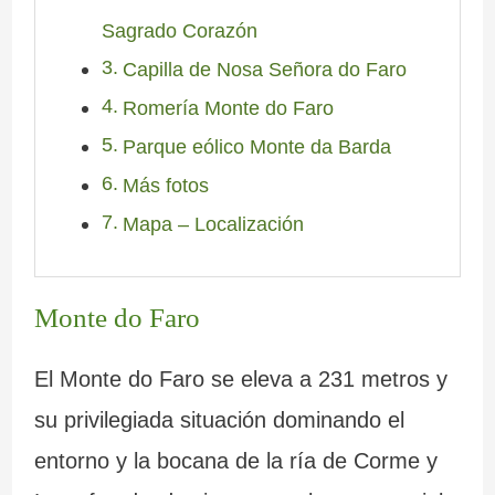
Sagrado Corazón
a
–
Capilla de Nosa Señora do Faro
n
P
Romería Monte do Faro
t
r
Parque eólico Monte da Barda
e
a
Más fotos
s
i
Mapa – Localización
d
a
e
d
Monte do Faro
G
e
El Monte do Faro se eleva a 231 metros y
a
C
su privilegiada situación dominando el
l
a
entorno y la bocana de la ría de Corme y
i
r