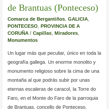
m
e
a
c
e
e
de Brantuas (Ponteceso)
a
r
b
r
s
m
Comarca de Bergantiños
,
GALICIA
,
r
e
a
i
c
o
PONTECESO
,
PROVINCIA DE A
c
d
n
s
u
y
CORUÑA
/
Capillas
,
Miradores
,
Monumentos
a
e
d
t
l
s
L
o
a
t
u
Un lugar más que peculiar, único en toda la
u
n
l
u
s
geografía gallega. Un enorme monolito y
g
a
e
r
b
monumento religioso sobre la cima de una
montaña al que podrás subir por unas
o
d
s
a
u
eternas escaleras de caracol, la Torre do
o
d
s
z
Faro, en el Monte do Faro de la parroquia
s
e
d
o
de Brantuas, concello de Ponteceso.