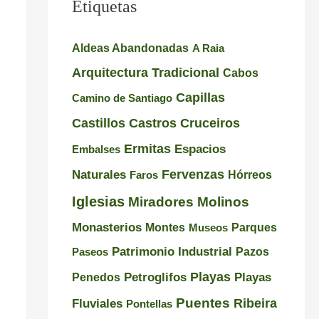
Etiquetas
l
u
e
e
e
s
Aldeas Abandonadas
A Raia
i
n
i
Arquitectura Tradicional
Cabos
r
t
o
Capillas
Camino de Santiago
o
e
n
Castillos
Castros
Cruceiros
–
d
a
Ermitas
Espacios
Embalses
P
e
n
Naturales
Fervenzas
r
l
t
Faros
Hórreos
a
a
e
Iglesias
Miradores
Molinos
i
I
s
Monasterios
Montes
Museos
Parques
a
n
d
Patrimonio Industrial
Pazos
Paseos
d
q
e
Playas
Petroglifos
Playas
Penedos
e
u
G
Puentes
Ribeira
Fluviales
Pontellas