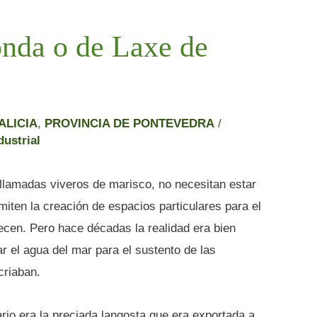
nda o de Laxe de
ALICIA
,
PROVINCIA DE PONTEVEDRA
/
dustrial
llamadas viveros de marisco, no necesitan estar
miten la creación de espacios particulares para el
recen. Pero hace décadas la realidad era bien
r el agua del mar para el sustento de las
criaban.
rio era la preciada langosta que era exportada a