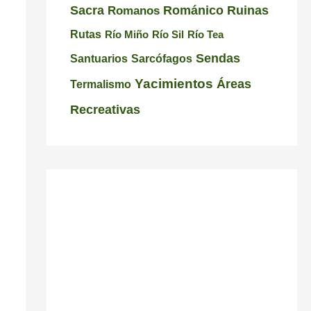
C
i
a
Románico
Ruinas
Sacra
Romanos
a
s
l
Rutas
Río Miño
Río Sil
Río Tea
r
i
i
Sendas
Santuarios
Sarcófagos
r
c
c
Yacimientos
Áreas
Termalismo
a
i
i
Recreativas
l
ó
a
n