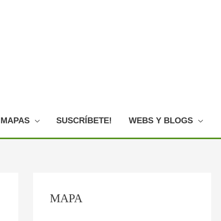
MAPAS
SUSCRÍBETE!
WEBS Y BLOGS
C
:
:
:
:
:
MAPA
o
O
P
F
L
E
n
V
l
o
o
l