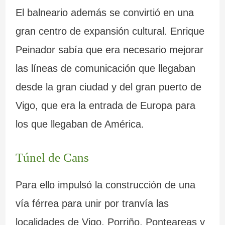
m
i
s
a
El balneario además se convirtió en una
á
ó
l
gran centro de expansión cultural. Enrique
s
n
i
Peinador sabía que era necesario mejorar
i
.
c
las líneas de comunicación que llegaban
m
L
i
desde la gran ciudad y del gran puerto de
p
a
a
Vigo, que era la entrada de Europa para
r
F
.
los que llegaban de América.
e
u
M
Túnel de Cans
s
e
á
i
n
s
Para ello impulsó la construcción de una
o
t
d
vía férrea para unir por tranvía las
localidades de Vigo, Porriño, Ponteareas y
n
e
e