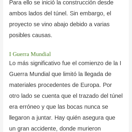
Para ello se inició la construcción desde
c
c
l
ambos lados del túnel. Sin embargo, el
i
i
i
proyecto se vino abajo debido a varias
a
ó
c
posibles causas.
n
i
I Guerra Mundial
a
Lo más significativo fue el comienzo de la I
i
Guerra Mundial que limitó la llegada de
m
materiales procedentes de Europa. Por
p
otro lado se cuenta que el trazado del túnel
r
era erróneo y que las bocas nunca se
e
llegaron a juntar. Hay quién asegura que
s
un gran accidente, donde murieron