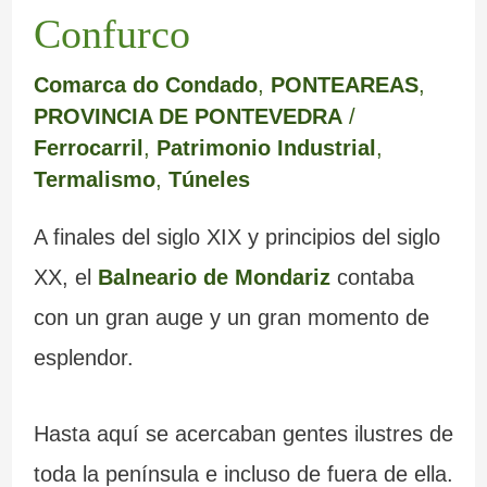
m
e
a
a
e
s
Confurco
a
r
b
d
m
m
Comarca do Condado
,
PONTEAREAS
,
r
e
a
a
o
á
PROVINCIA DE PONTEVEDRA
/
c
d
n
I
y
g
Ferrocarril
,
Patrimonio Industrial
,
Termalismo
,
Túneles
a
e
d
n
s
i
L
o
q
u
c
A finales del siglo XIX y principios del siglo
u
n
u
s
a
XX, el
Balneario de Mondariz
contaba
g
a
i
b
s
con un gran auge y un gran momento de
esplendor.
o
d
s
u
d
o
i
z
e
Hasta aquí se acercaban gentes ilustres de
s
c
o
G
toda la península e incluso de fuera de ella.