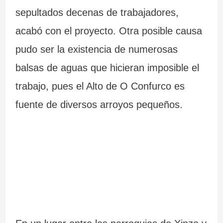
c
sepultados decenas de trabajadores,
i
acabó con el proyecto. Otra posible causa
pudo ser la existencia de numerosas
n
balsas de aguas que hicieran imposible el
d
trabajo, pues el Alto de O Confurco es
i
fuente de diversos arroyos pequeños.
b
l
e
s