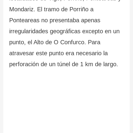
Mondariz. El tramo de Porriño a
a
d
6
Ponteareas no presentaba apenas
n
e
5
irregularidades geográficas excepto en un
t
l
r
punto, el Alto de O Confurco. Para
e
a
u
atravesar este punto era necesario la
s
I
t
perforación de un túnel de 1 km de largo.
d
n
a
e
q
s
G
u
e
a
i
n
l
s
G
i
i
a