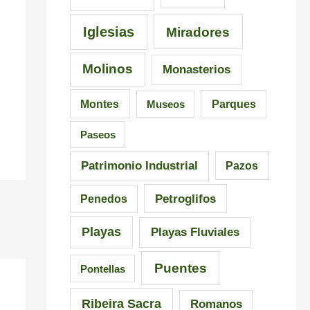
i
a
n
s
l
G
Iglesias
Miradores
i
i
a
Molinos
Monasterios
c
c
l
i
i
i
Montes
Museos
Parques
ó
a
c
Paseos
n
i
a
Patrimonio Industrial
Pazos
i
Petroglifos
Penedos
m
Playas
Playas Fluviales
p
r
Puentes
Pontellas
e
Ribeira Sacra
Romanos
s