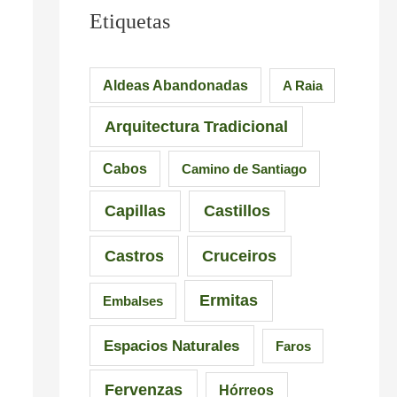
u
e
M
Etiquetas
e
s
á
n
i
s
Aldeas Abandonadas
A Raia
t
o
d
Arquitectura Tradicional
e
n
e
d
a
6
Cabos
Camino de Santiago
e
n
5
Capillas
Castillos
l
t
r
a
e
u
Castros
Cruceiros
I
s
t
Ermitas
Embalses
n
d
a
q
e
s
Espacios Naturales
Faros
u
G
e
Fervenzas
Hórreos