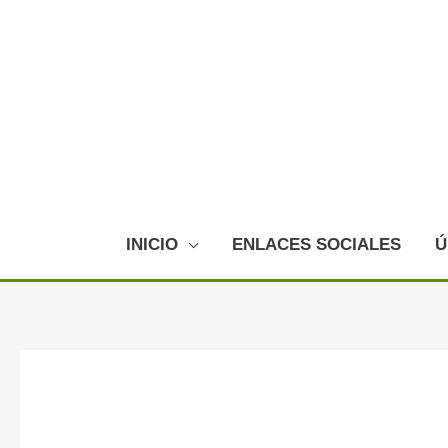
Ir
al
contenido
INICIO
ENLACES SOCIALES
Ú
Navegación
de
entradas