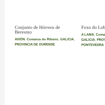
Conjunto de Hórreos de
Foxo do Lob
Beresmo
A LAMA
,
Comar
AVIÓN
,
Comarca do Ribeiro
,
GALICIA
,
GALICIA
,
PROV
PROVINCIA DE OURENSE
PONTEVEDRA