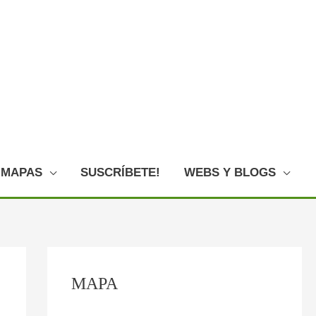
MAPAS
SUSCRÍBETE!
WEBS Y BLOGS
C
:
:
:
:
:
MAPA
o
F
E
L
L
O
n
o
l
o
a
V