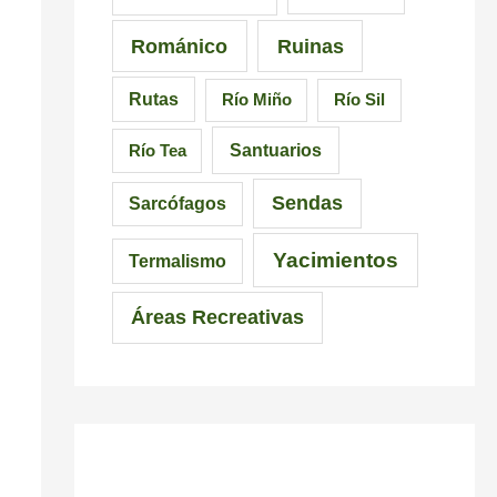
c
Románico
Ruinas
i
Rutas
Río Miño
Río Sil
n
d
Santuarios
Río Tea
i
Sendas
Sarcófagos
b
Yacimientos
l
Termalismo
e
Áreas Recreativas
s