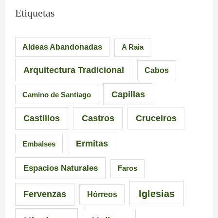
m
L
S
Etiquetas
p
a
i
Aldeas Abandonadas
A Raia
r
F
l
e
u
l
Arquitectura Tradicional
Cabos
s
e
e
Capillas
Camino de Santiago
i
n
i
Castillos
Castros
Cruceiros
o
t
r
Ermitas
Embalses
n
e
o
a
d
–
Espacios Naturales
Faros
n
e
P
Iglesias
Fervenzas
Hórreos
t
l
r