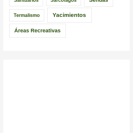
Sarcófagos
n
Yacimientos
Termalismo
Áreas Recreativas