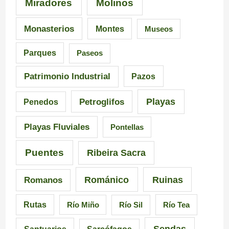
Miradores
Molinos
e
a
a
s
I
i
Monasterios
Montes
Museos
d
n
a
Parques
Paseos
e
q
d
Patrimonio Industrial
Pazos
G
u
e
Playas
Petroglifos
Penedos
a
i
C
Playas Fluviales
Pontellas
l
s
a
i
i
r
Puentes
Ribeira Sacra
c
c
r
Románico
Ruinas
Romanos
i
i
a
Rutas
Río Miño
Río Sil
Río Tea
a
ó
l
Sendas
Santuarios