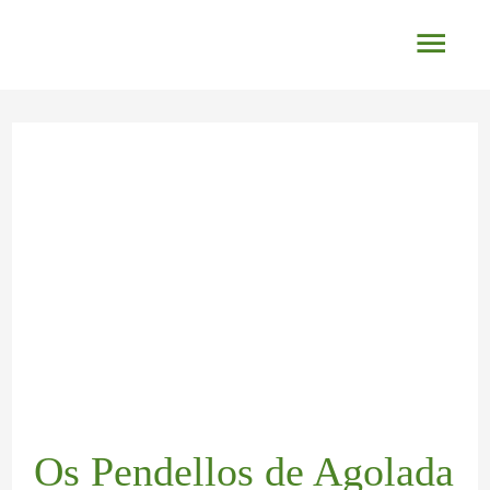
Ir
Men
al
princ
contenido
Navegación
de
entradas
Os Pendellos de Agolada