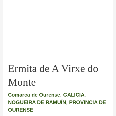
de
A
Virxe
do
Monte
Ermita de A Virxe do
Monte
Comarca de Ourense
,
GALICIA
,
NOGUEIRA DE RAMUÍN
,
PROVINCIA DE
OURENSE