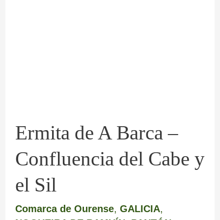
de
A
Barca
–
Confluencia
del
Cabe
Ermita de A Barca –
y
el
Confluencia del Cabe y
Sil
el Sil
Comarca de Ourense
,
GALICIA
,