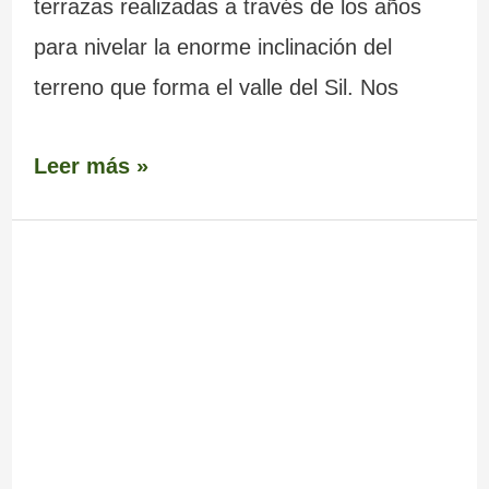
terrazas realizadas a través de los años
para nivelar la enorme inclinación del
terreno que forma el valle del Sil. Nos
Leer más »
Monasterio
de
Santo
Estevo
de
Ribas