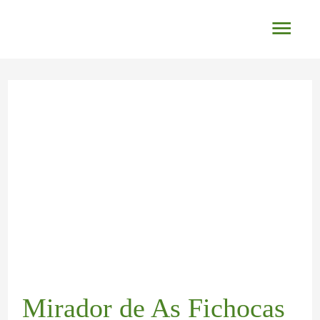
Ir
Men
al
princ
contenido
Navegación
de
entradas
Mirador de As Fichocas