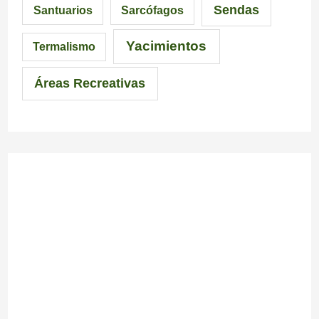
Sendas
Santuarios
Sarcófagos
n
i
a
Yacimientos
Termalismo
i
Áreas Recreativas
m
p
r
e
s
c
i
n