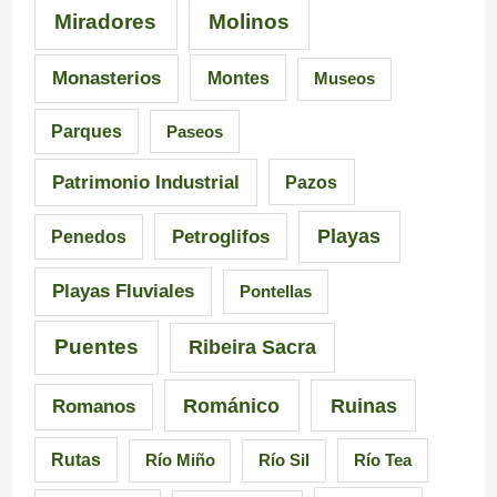
Miradores
Molinos
e
a
u
s
I
t
Monasterios
Montes
Museos
d
n
a
Parques
Paseos
e
q
s
Patrimonio Industrial
Pazos
G
u
e
Playas
Petroglifos
Penedos
a
i
n
Playas Fluviales
Pontellas
l
s
G
i
i
a
Puentes
Ribeira Sacra
c
c
l
Románico
Ruinas
Romanos
i
i
i
Rutas
Río Miño
Río Sil
Río Tea
a
ó
c