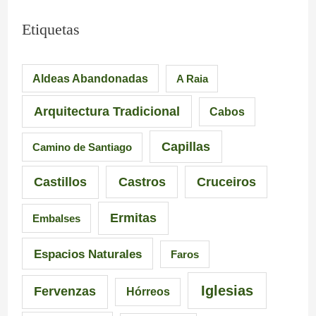
m
L
i
Etiquetas
p
a
a
Aldeas Abandonadas
A Raia
r
F
.
e
u
M
Arquitectura Tradicional
Cabos
s
e
á
Capillas
Camino de Santiago
i
n
s
Castillos
Castros
Cruceiros
o
t
d
Ermitas
Embalses
n
e
e
a
d
6
Espacios Naturales
Faros
n
e
5
Iglesias
Fervenzas
Hórreos
t
l
r