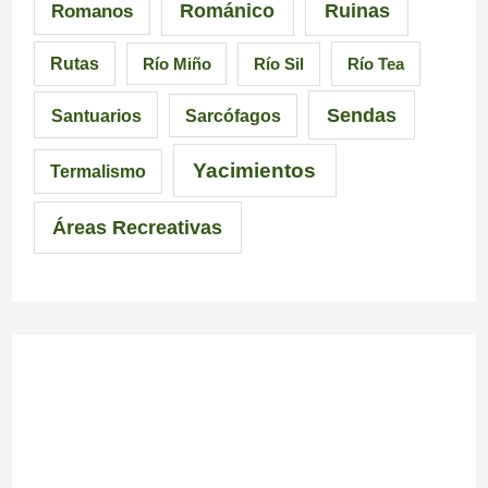
Románico
Ruinas
Romanos
Rutas
Río Miño
Río Sil
Río Tea
Sendas
Santuarios
Sarcófagos
Yacimientos
Termalismo
Áreas Recreativas