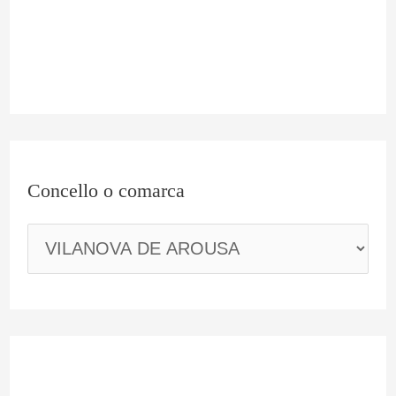
a
r
c
a
Concello o comarca