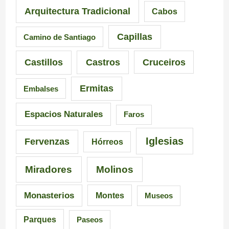
e
l
a
Arquitectura Tradicional
Cabos
s
e
Capillas
Camino de Santiago
i
i
Castillos
Castros
Cruceiros
o
r
Ermitas
Embalses
n
o
a
–
Espacios Naturales
Faros
n
P
Iglesias
Fervenzas
Hórreos
t
r
Miradores
Molinos
e
a
s
i
Monasterios
Montes
Museos
d
a
Parques
Paseos