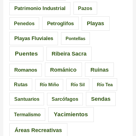
e
d
Patrimonio Industrial
Pazos
G
e
Playas
Petroglifos
Penedos
a
C
Playas Fluviales
Pontellas
l
a
i
r
Puentes
Ribeira Sacra
c
r
Románico
Ruinas
Romanos
i
a
Rutas
Río Miño
Río Sil
Río Tea
a
l
Sendas
Santuarios
Sarcófagos
Yacimientos
Termalismo
Áreas Recreativas