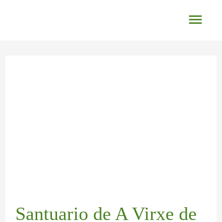
Ir
Men
al
princ
contenido
Navegación
de
entradas
Santuario de A Virxe de