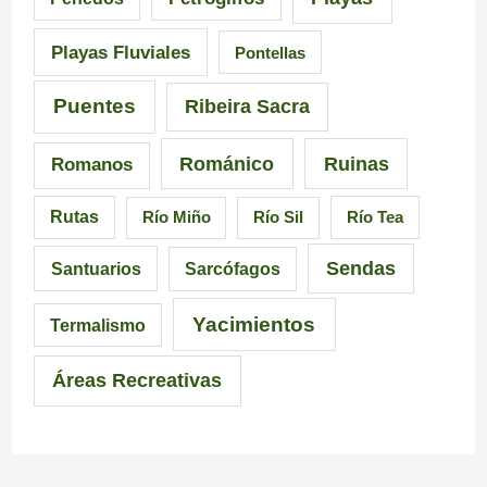
a
i
C
Playas Fluviales
Pontellas
l
s
a
i
i
r
Puentes
Ribeira Sacra
c
c
r
Románico
Ruinas
Romanos
i
i
a
Rutas
Río Miño
Río Sil
Río Tea
a
ó
l
Sendas
Santuarios
Sarcófagos
n
Yacimientos
Termalismo
Áreas Recreativas