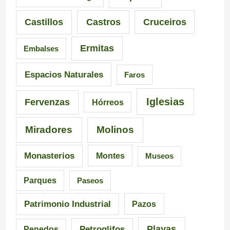
i
n
i
Castillos
Castros
Cruceiros
o
t
r
Ermitas
Embalses
n
e
o
a
d
–
Espacios Naturales
Faros
n
e
P
Iglesias
Fervenzas
Hórreos
t
l
r
Miradores
Molinos
e
a
a
s
I
i
Monasterios
Montes
Museos
d
n
a
Parques
Paseos
e
q
d
Patrimonio Industrial
Pazos
G
u
e
Playas
Petroglifos
Penedos