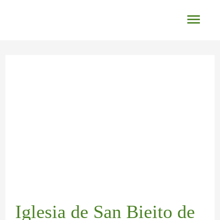
Ir
Men
al
princ
contenido
Navegación
de
entradas
Iglesia de San Bieito de