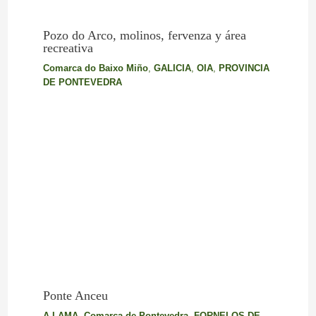
Pozo do Arco, molinos, fervenza y área
recreativa
Comarca do Baixo Miño
,
GALICIA
,
OIA
,
PROVINCIA
DE PONTEVEDRA
Ponte Anceu
A LAMA
,
Comarca de Pontevedra
,
FORNELOS DE