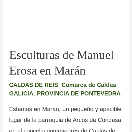
Erosa
en
Marán
Esculturas de Manuel
Erosa en Marán
CALDAS DE REIS
,
Comarca de Caldas
,
GALICIA
,
PROVINCIA DE PONTEVEDRA
Estamos en Marán, un pequeño y apacible
lugar de la parroquia de Arcos da Condesa,
en el concello pontevedrés de Caldas de