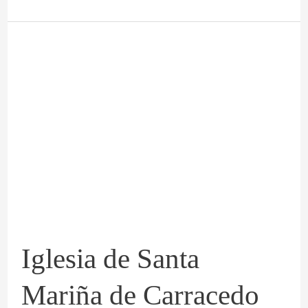
Iglesia
de
Santa
Mariña
de
Carracedo
Iglesia de Santa
Mariña de Carracedo