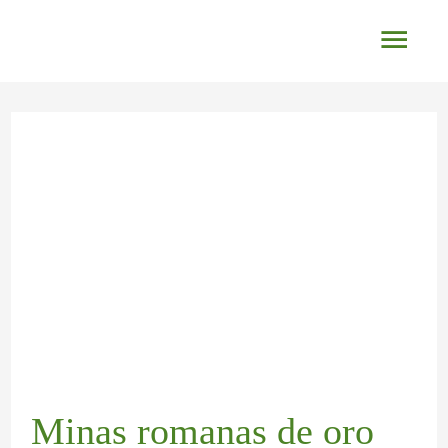
Ir
Men
al
princ
contenido
Navegación
de
entradas
Minas romanas de oro