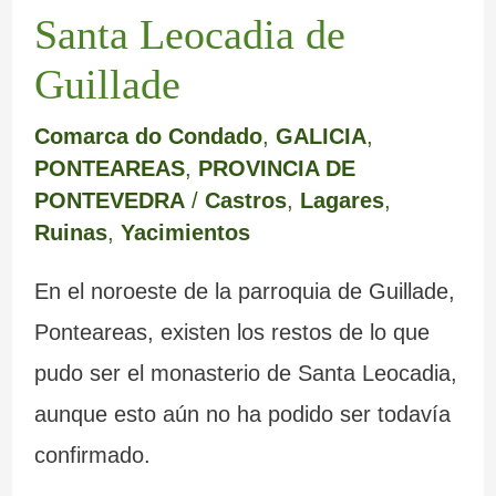
m
e
a
c
e
e
Santa Leocadia de
a
r
b
r
s
m
Guillade
r
e
a
i
c
o
Comarca do Condado
,
GALICIA
,
c
d
n
s
u
y
PONTEAREAS
,
PROVINCIA DE
a
e
d
t
l
s
PONTEVEDRA
/
Castros
,
Lagares
,
Ruinas
,
Yacimientos
L
o
a
t
u
u
n
l
u
s
En el noroeste de la parroquia de Guillade,
g
a
e
r
b
Ponteareas, existen los restos de lo que
o
d
s
a
u
pudo ser el monasterio de Santa Leocadia,
o
d
s
z
aunque esto aún no ha podido ser todavía
s
e
d
o
confirmado.