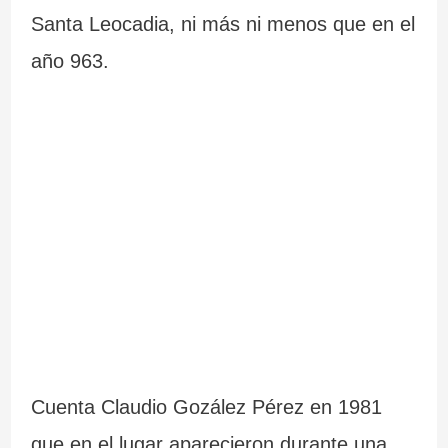
Santa Leocadia, ni más ni menos que en el
a
–
año 963.
n
P
t
r
e
a
s
i
d
a
e
d
G
e
a
C
l
a
Cuenta Claudio Gozález Pérez en 1981
i
r
que en el lugar aparecieron durante una