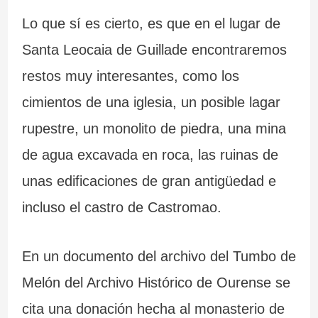
m
C
e
s
Lo que sí es cierto, es que en el lugar de
á
a
G
Santa Leocaia de Guillade encontraremos
s
b
a
restos muy interesantes, como los
i
o
l
cimientos de una iglesia, un posible lagar
m
S
i
rupestre, un monolito de piedra, una mina
p
i
c
de agua excavada en roca, las ruinas de
r
l
i
unas edificaciones de gran antigüedad e
e
l
a
incluso el castro de Castromao.
s
e
En un documento del archivo del Tumbo de
i
i
Melón del Archivo Histórico de Ourense se
o
r
cita una donación hecha al monasterio de
n
o