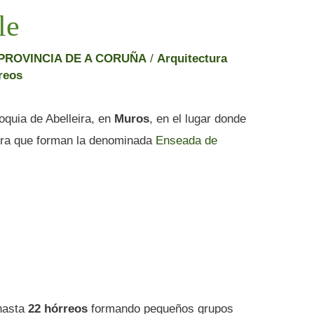
le
PROVINCIA DE A CORUÑA
/
Arquitectura
reos
roquia de Abelleira, en
Muros
, en el lugar donde
ira que forman la denominada
Enseada de
 hasta
22 hórreos
formando pequeños grupos