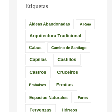
l
u
e
Etiquetas
e
e
s
i
n
i
Aldeas Abandonadas
A Raia
r
t
o
Arquitectura Tradicional
o
e
n
–
d
a
Cabos
Camino de Santiago
P
e
n
Capillas
Castillos
r
l
t
a
a
e
Castros
Cruceiros
i
I
s
Ermitas
Embalses
a
n
d
d
q
e
Espacios Naturales
Faros
e
u
G
Fervenzas
Hórreos