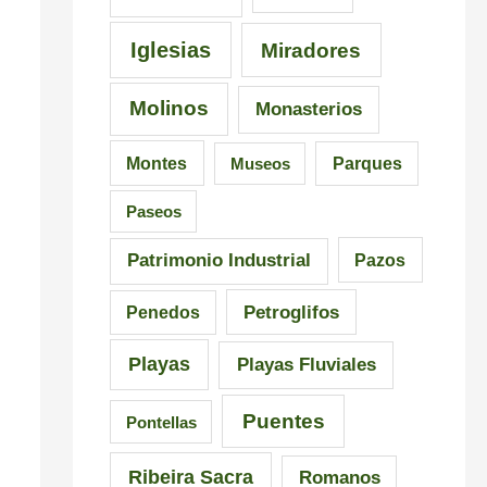
C
i
a
a
s
l
Iglesias
Miradores
r
i
i
Molinos
Monasterios
r
c
c
a
i
i
Montes
Museos
Parques
l
ó
a
Paseos
n
Patrimonio Industrial
Pazos
Petroglifos
Penedos
Playas
Playas Fluviales
Puentes
Pontellas
Ribeira Sacra
Romanos