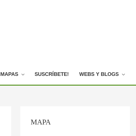
MAPAS
SUSCRÍBETE!
WEBS Y BLOGS
C
:
:
:
:
:
MAPA
o
P
F
E
L
O
n
l
o
l
o
V