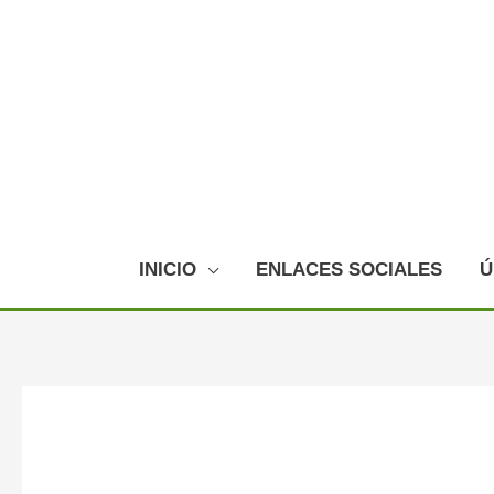
Ir
al
contenido
INICIO
ENLACES SOCIALES
Ú
Navegación
de
entradas