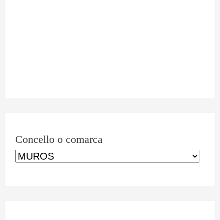
o
m
a
r
c
a
Concello o comarca