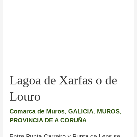
de
Xarfas
o
de
Louro
Lagoa de Xarfas o de
Louro
Comarca de Muros
,
GALICIA
,
MUROS
,
PROVINCIA DE A CORUÑA
Entre Punta Carreiro y Punta de Lens se