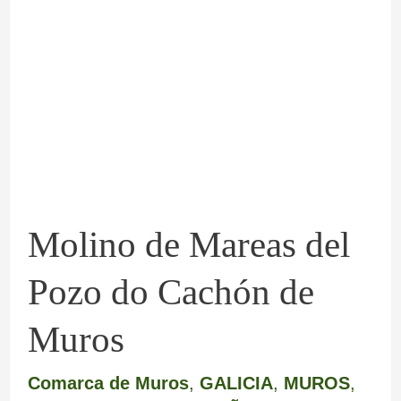
de
Mareas
del
Pozo
do
Cachón
de
Molino de Mareas del
Muros
Pozo do Cachón de
Muros
Comarca de Muros
,
GALICIA
,
MUROS
,