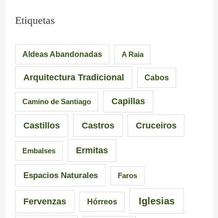
m
L
i
Etiquetas
p
a
a
Aldeas Abandonadas
A Raia
r
F
.
e
u
M
Arquitectura Tradicional
Cabos
s
e
á
Capillas
Camino de Santiago
i
n
s
Castillos
Castros
Cruceiros
o
t
d
Ermitas
Embalses
n
e
e
a
d
6
Espacios Naturales
Faros
n
e
5
Iglesias
Fervenzas
Hórreos
t
l
r