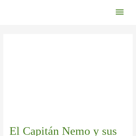
Ir
Men
al
princ
contenido
Navegación
de
entradas
El Capitán Nemo y sus