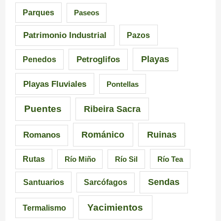
d
a
Parques
Paseos
e
d
Patrimonio Industrial
Pazos
G
e
Playas
Petroglifos
Penedos
a
C
Playas Fluviales
Pontellas
l
a
i
r
Puentes
Ribeira Sacra
c
r
Románico
Ruinas
Romanos
i
a
Rutas
Río Miño
Río Sil
Río Tea
a
l
Sendas
Santuarios
Sarcófagos
Yacimientos
Termalismo