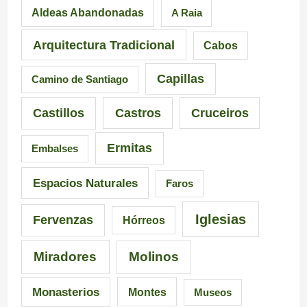
Aldeas Abandonadas
A Raia
r
l
i
e
l
a
Arquitectura Tradicional
Cabos
s
e
Capillas
Camino de Santiago
i
i
Castillos
Castros
Cruceiros
o
r
Ermitas
Embalses
n
o
a
–
Espacios Naturales
Faros
n
P
Iglesias
Fervenzas
Hórreos
t
r
Miradores
Molinos
e
a
s
i
Monasterios
Montes
Museos