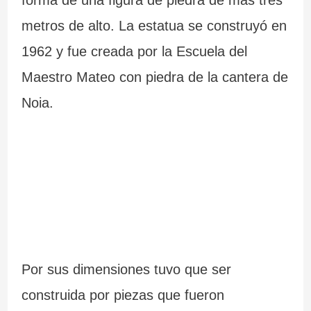
forma de una figura de piedra de más tres
m
i
s
a
metros de alto. La estatua se construyó en
á
ó
l
1962 y fue creada por la Escuela del
s
n
i
Maestro Mateo con piedra de la cantera de
i
.
c
Noia.
m
L
i
p
a
a
r
F
.
e
u
M
s
e
á
i
n
s
Por sus dimensiones tuvo que ser
o
t
d
construida por piezas que fueron
n
e
e