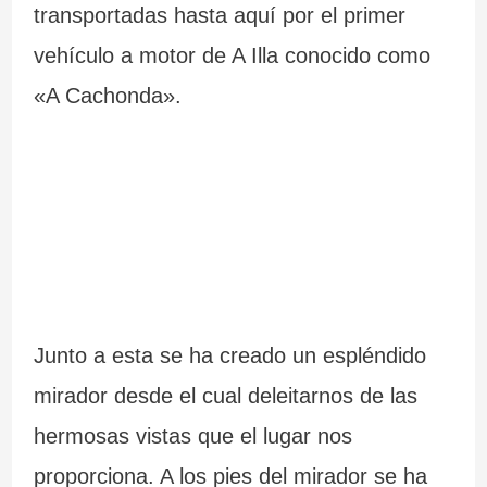
transportadas hasta aquí por el primer
a
d
6
vehículo a motor de A Illa conocido como
n
e
5
«A Cachonda».
t
l
r
e
a
u
s
I
t
d
n
a
e
q
s
G
u
e
Junto a esta se ha creado un espléndido
a
i
n
mirador desde el cual deleitarnos de las
l
s
G
hermosas vistas que el lugar nos
i
i
a
proporciona. A los pies del mirador se ha