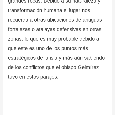
grandes rocas. Debido a su naturaleza y
c
transformación humana el lugar nos
i
recuerda a otras ubicaciones de antiguas
n
fortalezas o atalayas defensivas en otras
d
zonas, lo que es muy probable debido a
i
que este es uno de los puntos más
b
estratégicos de la isla y más aún sabiendo
l
de los conflictos que el obispo Gelmírez
tuvo en estos parajes.
e
s