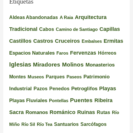
Etiquetas
Arquitectura
Aldeas Abandonadas
A Raia
Tradicional
Capillas
Cabos
Camino de Santiago
Castillos
Castros
Cruceiros
Ermitas
Embalses
Espacios Naturales
Fervenzas
Faros
Hórreos
Iglesias
Miradores
Molinos
Monasterios
Montes
Patrimonio
Museos
Parques
Paseos
Playas
Industrial
Pazos
Petroglifos
Penedos
Puentes
Ribeira
Playas Fluviales
Pontellas
Románico
Ruinas
Sacra
Romanos
Rutas
Río
Santuarios
Miño
Río Sil
Río Tea
Sarcófagos