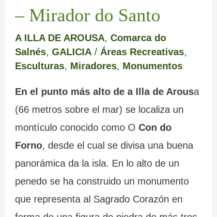
m
e
a
a
e
s
– Mirador do Santo
a
r
b
d
m
m
A ILLA DE AROUSA
,
Comarca do
r
e
a
a
o
á
Salnés
,
GALICIA
/
Áreas Recreativas
,
c
d
n
I
y
g
Esculturas
,
Miradores
,
Monumentos
a
e
d
n
s
i
En el punto más alto de a Illa de Arous
a
L
o
q
u
c
(66 metros sobre el mar) se localiza un
u
n
u
s
a
montículo conocido como O
Con do
g
a
i
b
s
Forno
, desde el cual se divisa una buena
o
d
s
u
d
panorámica da la isla. En lo alto de un
o
i
z
e
penedo se ha construido un monumento
s
c
o
G
que representa al Sagrado Corazón en