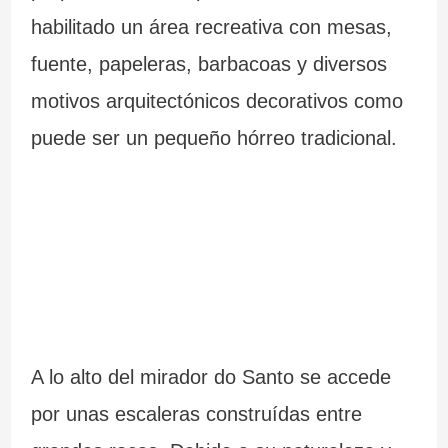
habilitado un área recreativa con mesas,
c
c
l
fuente, papeleras, barbacoas y diversos
i
i
i
motivos arquitectónicos decorativos como
a
ó
c
puede ser un pequeño hórreo tradicional.
n
i
a
i
m
p
r
A lo alto del mirador do Santo se accede
e
por unas escaleras construídas entre
s