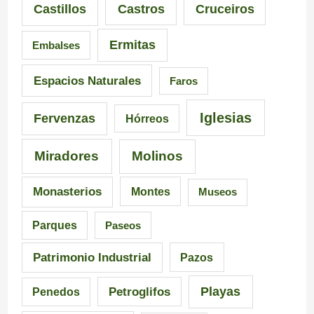
Castillos
Castros
Cruceiros
o
r
Ermitas
Embalses
n
o
a
–
Espacios Naturales
Faros
n
P
Iglesias
Fervenzas
Hórreos
t
r
Miradores
Molinos
e
a
s
i
Monasterios
Montes
Museos
d
a
Parques
Paseos
e
d
Patrimonio Industrial
Pazos
G
e
Playas
Petroglifos
Penedos
a
C