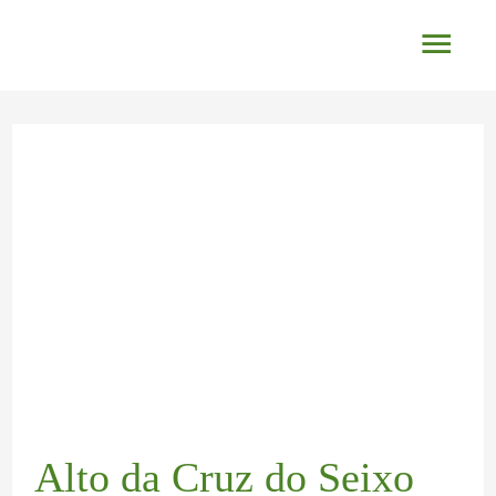
Ir
Men
al
princ
contenido
Navegación
de
entradas
Alto da Cruz do Seixo