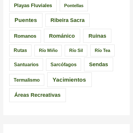
Playas Fluviales
Pontellas
l
a
i
r
Puentes
Ribeira Sacra
c
r
Románico
Ruinas
Romanos
i
a
Rutas
Río Miño
Río Sil
Río Tea
a
l
Sendas
Santuarios
Sarcófagos
Yacimientos
Termalismo
Áreas Recreativas