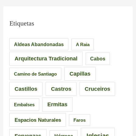
i
.
o
m
L
S
Etiquetas
p
a
i
Aldeas Abandonadas
A Raia
r
F
l
e
u
l
Arquitectura Tradicional
Cabos
s
e
e
Capillas
Camino de Santiago
i
n
i
Castillos
Castros
Cruceiros
o
t
r
Ermitas
Embalses
n
e
o
a
d
–
Espacios Naturales
Faros
n
e
P
Iglesias