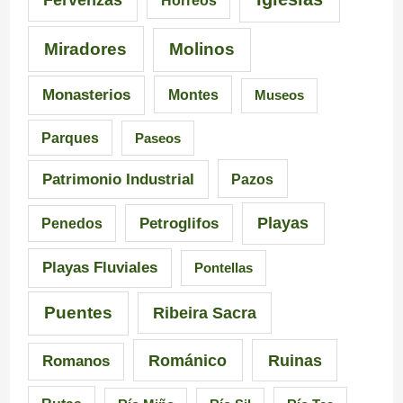
Fervenzas
Hórreos
t
l
r
Miradores
Molinos
e
a
a
s
I
i
Monasterios
Montes
Museos
d
n
a
Parques
Paseos
e
q
d
Patrimonio Industrial
Pazos
G
u
e
Playas
Petroglifos
Penedos
a
i
C
Playas Fluviales
Pontellas
l
s
a
i
i
r
Puentes
Ribeira Sacra
c
c
r
Románico
Ruinas
Romanos
i
i
a