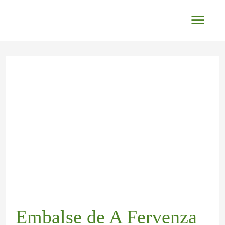
Ir
Men
al
princ
contenido
Navegación
de
entradas
Embalse de A Fervenza