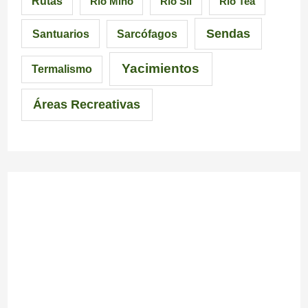
Rutas
Río Miño
Río Sil
Río Tea
a
ó
l
Sendas
Santuarios
Sarcófagos
n
Yacimientos
Termalismo
Áreas Recreativas