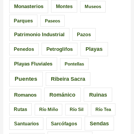
s
I
i
Monasterios
Montes
Museos
d
n
a
Parques
Paseos
e
q
d
Patrimonio Industrial
Pazos
G
u
e
Playas
Petroglifos
Penedos
a
i
C
Playas Fluviales
Pontellas
l
s
a
i
i
r
Puentes
Ribeira Sacra
c
c
r
Románico
Ruinas
Romanos
i
i
a
Rutas
Río Miño
Río Sil
Río Tea
a
ó
l
Sendas
Santuarios
Sarcófagos
n