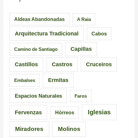
p
a
i
Aldeas Abandonadas
A Raia
r
F
l
e
u
l
Arquitectura Tradicional
Cabos
s
e
e
Capillas
Camino de Santiago
i
n
i
Castillos
Castros
Cruceiros
o
t
r
Ermitas
Embalses
n
e
o
a
d
–
Espacios Naturales
Faros
n
e
P
Iglesias
Fervenzas
Hórreos
t
l
r
Miradores
Molinos
e
a
a