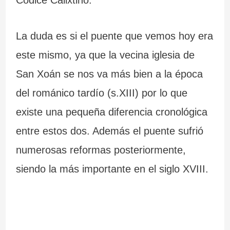
Códice Calixtino.
m
C
e
s
á
a
G
La duda es si el puente que vemos hoy era
s
b
a
este mismo, ya que la vecina iglesia de
i
o
l
San Xoán se nos va más bien a la época
m
S
i
del románico tardío (s.XIII) por lo que
p
i
c
existe una pequeña diferencia cronológica
r
l
i
entre estos dos. Además el puente sufrió
e
l
a
numerosas reformas posteriormente,
s
e
siendo la más importante en el siglo XVIII.
i
i
o
r
n
o