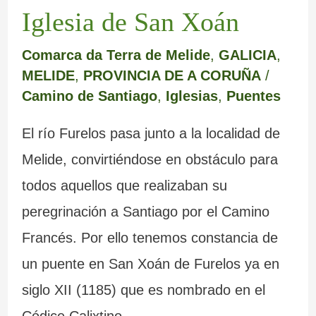
m
e
a
c
e
e
Iglesia de San Xoán
a
r
b
r
s
m
Comarca da Terra de Melide
,
GALICIA
,
r
e
a
i
c
o
MELIDE
,
PROVINCIA DE A CORUÑA
/
c
d
n
s
u
y
Camino de Santiago
,
Iglesias
,
Puentes
a
e
d
t
l
s
El río Furelos pasa junto a la localidad de
L
o
a
t
u
Melide, convirtiéndose en obstáculo para
u
n
l
u
s
todos aquellos que realizaban su
g
a
e
r
b
peregrinación a Santiago por el Camino
o
d
s
a
u
Francés. Por ello tenemos constancia de
o
d
s
z
un puente en San Xoán de Furelos ya en
s
e
d
o
siglo XII (1185) que es nombrado en el