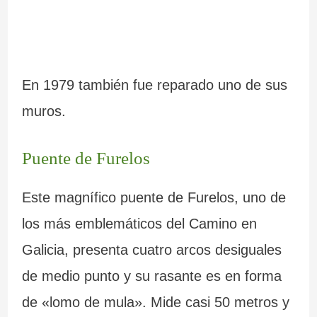
a
–
n
P
t
r
En 1979 también fue reparado uno de sus
e
a
muros.
s
i
Puente de Furelos
d
a
e
d
Este magnífico puente de Furelos, uno de
G
e
los más emblemáticos del Camino en
Galicia, presenta cuatro arcos desiguales
a
C
de medio punto y su rasante es en forma
l
a
de «lomo de mula». Mide casi 50 metros y
i
r