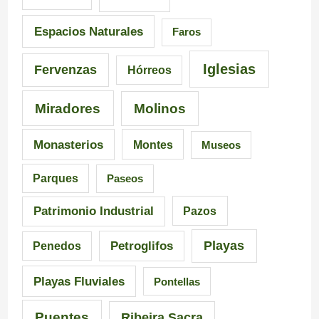
a
d
6
Espacios Naturales
Faros
n
e
5
Iglesias
Fervenzas
Hórreos
t
l
r
Miradores
Molinos
e
a
u
s
I
t
Monasterios
Montes
Museos
d
n
a
Parques
Paseos
e
q
s
Patrimonio Industrial
Pazos
G
u
e
Playas
Petroglifos
Penedos
a
i
n
Playas Fluviales
Pontellas
l
s
G
i
i
a
Puentes
Ribeira Sacra