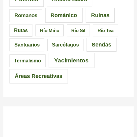
c
c
l
Románico
Ruinas
Romanos
i
i
i
Rutas
Río Miño
Río Sil
Río Tea
a
ó
c
Sendas
Santuarios
Sarcófagos
n
i
a
Yacimientos
Termalismo
i
Áreas Recreativas
m
p
r
e
s