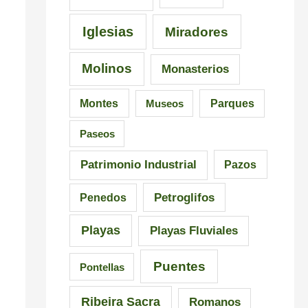
C
a
a
l
Iglesias
Miradores
r
i
Molinos
Monasterios
r
c
a
i
Montes
Museos
Parques
l
a
Paseos
Patrimonio Industrial
Pazos
Petroglifos
Penedos
Playas
Playas Fluviales
Puentes
Pontellas
Ribeira Sacra
Romanos