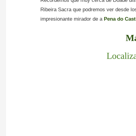
Recordemos que muy cerca de Doade disfr
Ribeira Sacra que podremos ver desde los 
impresionante mirador de a
Pena do Cast
Má
Localiz