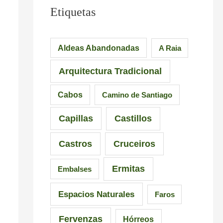
l
e
a
Etiquetas
e
s
i
i
Aldeas Abandonadas
A Raia
r
o
Arquitectura Tradicional
o
n
–
a
Cabos
Camino de Santiago
P
n
Capillas
Castillos
r
t
a
e
Castros
Cruceiros
i
s
Ermitas
Embalses
a
d
d
e
Espacios Naturales
Faros
e
G
Fervenzas
Hórreos