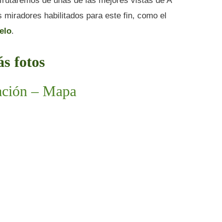
utaremos de unas de las mejores vistas de A
miradores habilitados para este fin, como el
elo
.
s fotos
ación – Mapa