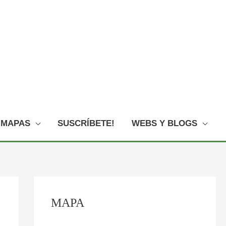
MAPAS
SUSCRÍBETE!
WEBS Y BLOGS
C
:
:
:
:
:
MAPA
o
P
E
L
L
O
n
l
l
o
a
V