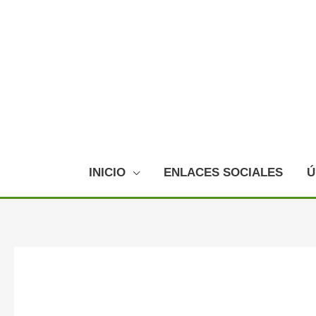
Ir
al
contenido
INICIO
ENLACES SOCIALES
Ú
Navegación
de
entradas