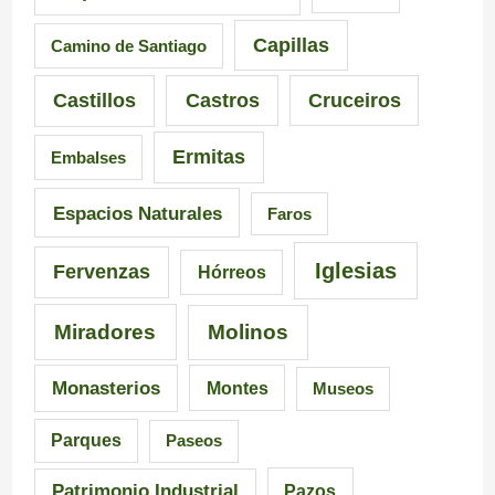
s
e
á
Capillas
Camino de Santiago
i
n
s
Castillos
Castros
Cruceiros
o
t
d
Ermitas
Embalses
n
e
e
a
d
6
Espacios Naturales
Faros
n
e
5
Iglesias
Fervenzas
Hórreos
t
l
r
Miradores
Molinos
e
a
u
s
I
t
Monasterios
Montes
Museos
d
n
a
Parques
Paseos
e
q
s
Patrimonio Industrial
Pazos