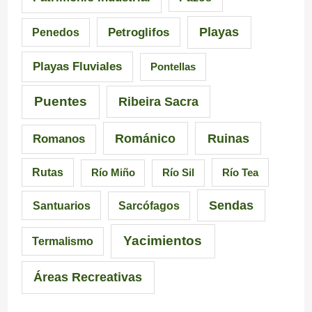
G
u
e
Playas
Petroglifos
Penedos
a
i
n
Playas Fluviales
Pontellas
l
s
G
i
i
a
Puentes
Ribeira Sacra
c
c
l
Románico
Ruinas
Romanos
i
i
i
Rutas
Río Miño
Río Sil
Río Tea
a
ó
c
Sendas
Santuarios
Sarcófagos
n
i
a
Yacimientos
Termalismo
i
Áreas Recreativas
m