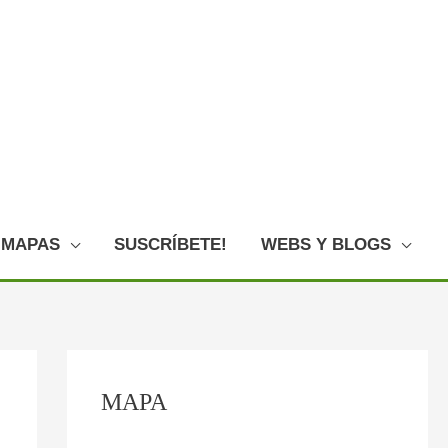
MAPAS
SUSCRÍBETE!
WEBS Y BLOGS
C
:
:
:
:
:
MAPA
o
O
P
F
L
E
n
V
l
o
o
l