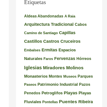
Etiquetas
l
u
e
e
e
s
Aldeas Abandonadas
A Raia
i
n
i
Arquitectura Tradicional
Cabos
r
t
o
Capillas
Camino de Santiago
o
e
n
Castillos
Castros
Cruceiros
–
d
a
Ermitas
Espacios
Embalses
P
e
n
Naturales
Fervenzas
r
l
t
Faros
Hórreos
a
a
e
Iglesias
Miradores
Molinos
i
I
s
Monasterios
Montes
Museos
Parques
a
n
d
Patrimonio Industrial
Pazos
Paseos
d
q
e
Playas
Petroglifos
Playas
Penedos
e
u
G
Puentes
Ribeira
Fluviales
Pontellas