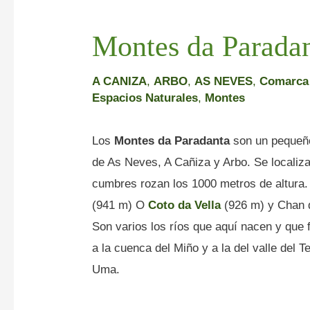
Montes da Parada
A CANIZA
,
ARBO
,
AS NEVES
,
Comarca 
Espacios Naturales
,
Montes
Los
Montes da Paradanta
son un pequeño
de As Neves, A Cañiza y Arbo. Se localiza
cumbres rozan los 1000 metros de altura.
(941 m) O
Coto da Vella
(926 m) y Chan d
Son varios los ríos que aquí nacen y que
a la cuenca del Miño y a la del valle del 
Uma.