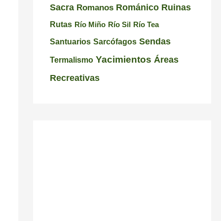
C
i
a
Románico
Ruinas
Sacra
Romanos
a
s
l
Rutas
Río Miño
Río Sil
Río Tea
r
i
i
Sendas
Santuarios
Sarcófagos
r
c
c
Yacimientos
Áreas
Termalismo
a
i
i
Recreativas
l
ó
a
n