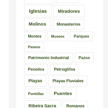
C
a
a
l
Iglesias
Miradores
r
i
Molinos
Monasterios
r
c
a
i
Montes
Museos
Parques
l
a
Paseos
Patrimonio Industrial
Pazos
Petroglifos
Penedos
Playas
Playas Fluviales
Puentes
Pontellas
Ribeira Sacra
Romanos