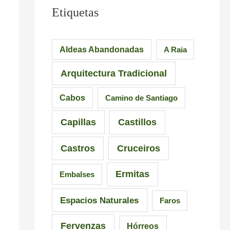
l
e
a
Etiquetas
e
s
i
i
Aldeas Abandonadas
A Raia
r
o
Arquitectura Tradicional
o
n
–
a
Cabos
Camino de Santiago
P
n
Capillas
Castillos
r
t
a
e
Castros
Cruceiros
i
s
Ermitas
Embalses
a
d
d
e
Espacios Naturales
Faros
e
G
Fervenzas
Hórreos