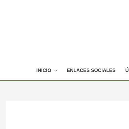
Ir
al
contenido
INICIO
ENLACES SOCIALES
Ú
Navegación
de
entradas