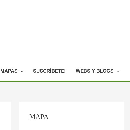
MAPAS
SUSCRÍBETE!
WEBS Y BLOGS
C
:
:
:
:
:
MAPA
o
P
E
L
L
O
n
l
l
o
a
V