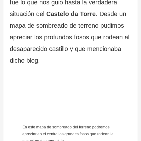
fue lo que nos guió hasta la verdadera
c
c
r
situación del
Castelo da Torre
. Desde un
i
i
a
mapa de sombreado de terreno pudimos
a
ó
l
apreciar los profundos fosos que rodean al
n
desaparecido castillo y que mencionaba
dicho blog.
En este mapa de sombreado del terreno podremos
apreciar en el centro los grandes fosos que rodean la
estructura desaparecida