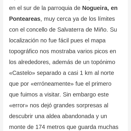
m
i
C
s
en el sur de la parroquia de
Nogueira, en
á
ó
a
Ponteareas
, muy cerca ya de los límites
s
n
b
con el concello de Salvaterra de Miño. Su
i
.
o
localización no fue fácil pues el mapa
m
L
S
topográfico nos mostraba varios picos en
p
a
i
los alrededores, además de un topónimo
r
F
l
«Castelo» separado a casi 1 km al norte
e
u
l
que por «erróneamente» fue el primero
s
e
e
que fuimos a visitar. Sin embargo este
«error» nos dejó grandes sorpresas al
i
n
i
descubrir una aldea abandonada y un
o
t
r
monte de 174 metros que guarda muchas
n
e
o