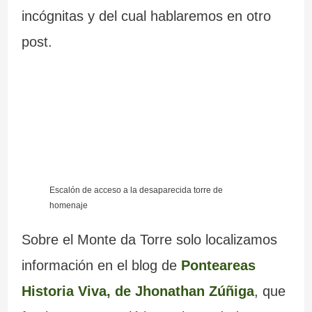
incógnitas y del cual hablaremos en otro
a
d
–
post.
n
e
P
t
l
r
e
a
a
s
I
i
d
n
a
e
q
d
Escalón de acceso a la desaparecida torre de
homenaje
G
u
e
Sobre el Monte da Torre solo localizamos
a
i
C
información en el blog de
Ponteareas
l
s
a
Historia Viva
, de Jhonathan Zúñiga
, que
i
i
r