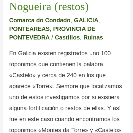
m
e
a
a
c
e
Nogueira (restos)
a
r
b
d
r
m
Comarca do Condado
,
GALICIA
,
r
e
a
a
i
o
PONTEAREAS
,
PROVINCIA DE
PONTEVEDRA
/
Castillos
,
Ruinas
c
d
n
I
s
y
a
e
d
n
t
s
En Galicia existen registrados uno 100
L
o
q
a
u
topónimos que contienen la palabra
u
n
u
l
s
«Castelo» y cerca de 240 en los que
aparece «Torre». Siempre que localizamos
g
a
i
e
b
uno de estos investigamos por si existiera
o
d
s
s
u
alguna fortificación o restos de ellas. Y así
o
i
d
z
fue en este caso cuando encontramos los
s
c
e
o
topónimos «Montes da Torre» y «Castelo»