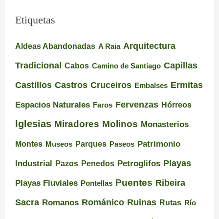
Etiquetas
Arquitectura
Aldeas Abandonadas
A Raia
Tradicional
Capillas
Cabos
Camino de Santiago
Castillos
Castros
Cruceiros
Ermitas
Embalses
Espacios Naturales
Fervenzas
Faros
Hórreos
Iglesias
Miradores
Molinos
Monasterios
Montes
Patrimonio
Museos
Parques
Paseos
Playas
Industrial
Pazos
Petroglifos
Penedos
Puentes
Ribeira
Playas Fluviales
Pontellas
Románico
Ruinas
Sacra
Romanos
Rutas
Río