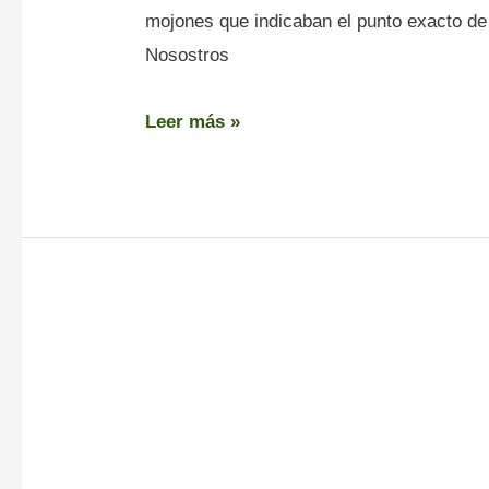
mojones que indicaban el punto exacto de 
Nosostros
Leer más »
Molinos
–
Ruta
dos
Muíños