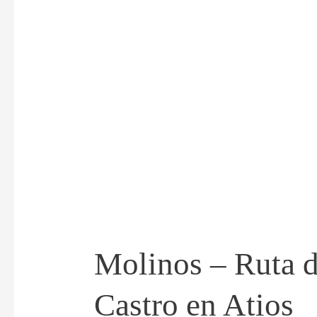
do
Castro
en
Atios
Molinos – Ruta 
Castro en Atios