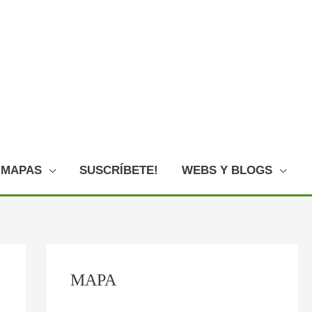
MAPAS
SUSCRÍBETE!
WEBS Y BLOGS
C
MAPA
o
n