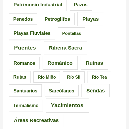
Patrimonio Industrial
Pazos
G
u
e
Playas
Petroglifos
Penedos
a
i
n
Playas Fluviales
Pontellas
l
s
G
i
i
a
Puentes
Ribeira Sacra
c
c
l
Románico
Ruinas
Romanos
i
i
i
Rutas
Río Miño
Río Sil
Río Tea
a
ó
c
Sendas
Santuarios
Sarcófagos
n
i
a
Yacimientos
Termalismo
i
Áreas Recreativas
m