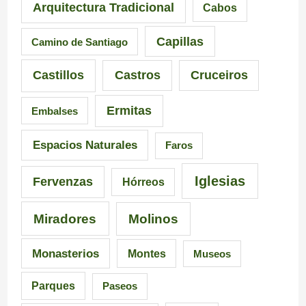
e
u
M
Arquitectura Tradicional
Cabos
s
e
á
Capillas
Camino de Santiago
i
n
s
Castillos
Castros
Cruceiros
o
t
d
Ermitas
Embalses
n
e
e
a
d
6
Espacios Naturales
Faros
n
e
5
Iglesias
Fervenzas
Hórreos
t
l
r
Miradores
Molinos
e
a
u
s
I
t
Monasterios
Montes
Museos
d
n
a
Parques
Paseos
e
q
s